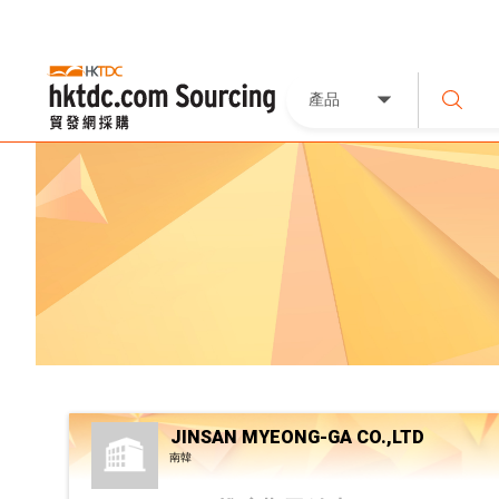
產品
JINSAN MYEONG-GA CO.,LTD
南韓