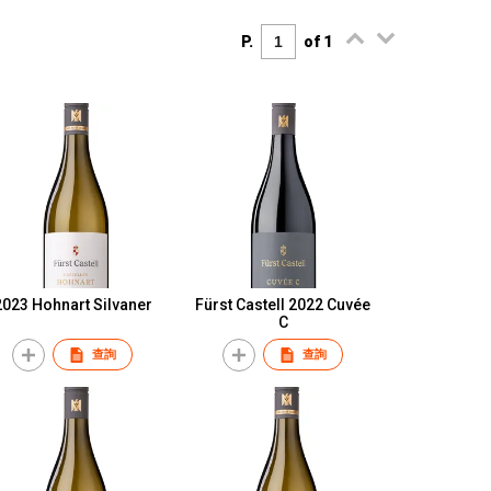
P.
of 1
2023 Hohnart Silvaner
Fürst Castell 2022 Cuvée
C
查詢
查詢