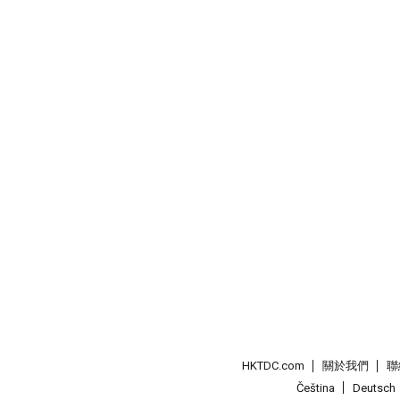
HKTDC.com
關於我們
聯
Čeština
Deutsch