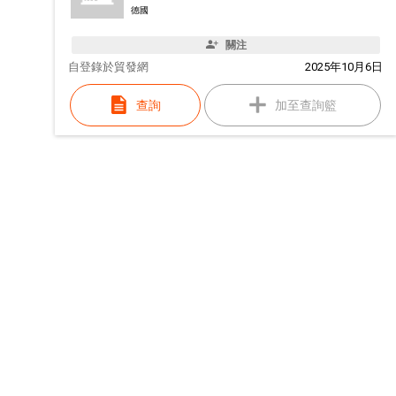
德國
關注
自
登錄於貿發網
2025年10月6日
查詢
加至查詢籃