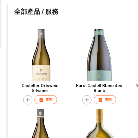
全部產品 / 服務
Casteller Ortswein
Fürst Castell Blanc des
Silvaner
Blanc
查詢
查詢