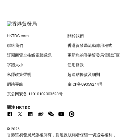
HKTDC.com
關於我們
聯絡我們
香港貿發局流動應用程式
訂閱商貿全接觸電郵通訊
更新您的香港貿發局電郵訂閱
字體大小
使用條款
私隱政策聲明
超連結條款及細則
網站導航
京ICP备09059244号
京公网安备 11010102003523号
關注 HKTDC
© 2026
香港貿易發展局版權所有，對違反版權者保留一切追索權利 。