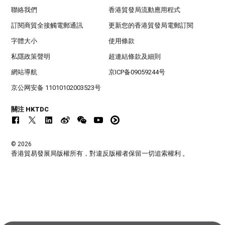
聯絡我們
香港貿發局流動應用程式
訂閱商貿全接觸電郵通訊
更新您的香港貿發局電郵訂閱
字體大小
使用條款
私隱政策聲明
超連結條款及細則
網站導航
京ICP备09059244号
京公网安备 11010102003523号
關注 HKTDC
© 2026
香港貿易發展局版權所有，對違反版權者保留一切追索權利 。