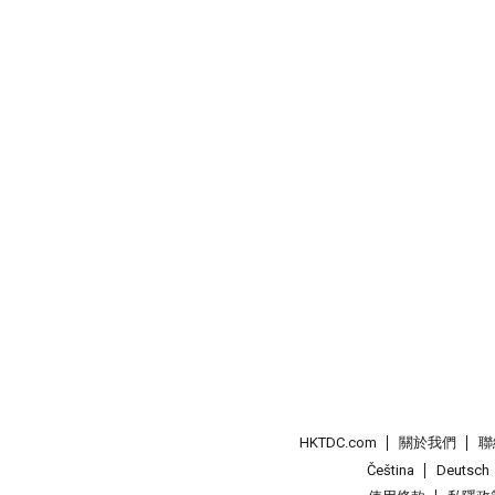
HKTDC.com
關於我們
聯
Čeština
Deutsch