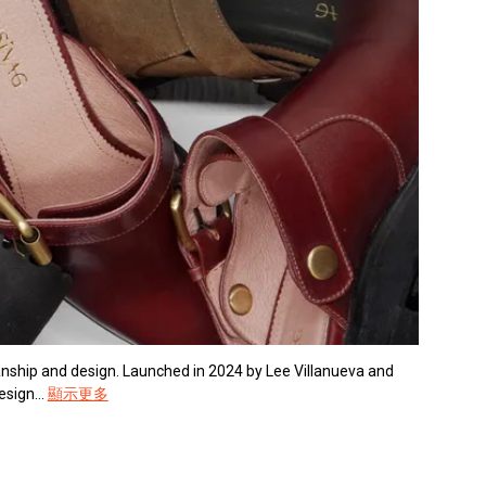
manship and design. Launched in 2024 by Lee Villanueva and
sign...
顯示更多