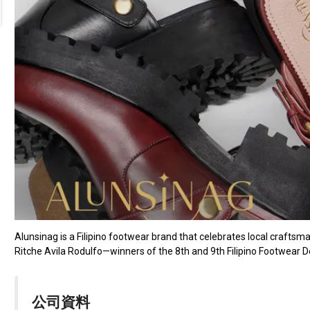
Alunsinag is a Filipino footwear brand that celebrates local crafts
Ritche Avila Rodulfo—winners of the 8th and 9th Filipino Footwear De
公司資料