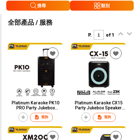
搜尋
類別
全部產品 / 服務
P.
of 1
Platinum Karaoke PK10
Platinum Karaoke CX15
PRO Party Jukebox
Party Jukebox Speaker
Bluetooth Speaker
with Microphone
查詢
查詢