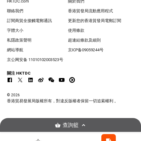
HKTDC.com
關於我們
聯絡我們
香港貿發局流動應用程式
訂閱商貿全接觸電郵通訊
更新您的香港貿發局電郵訂閱
字體大小
使用條款
私隱政策聲明
超連結條款及細則
網站導航
京ICP备09059244号
京公网安备 11010102003523号
關注 HKTDC
© 2026
香港貿易發展局版權所有，對違反版權者保留一切追索權利 。
查詢籃