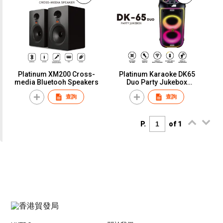
Platinum XM200 Cross-
Platinum Karaoke DK65
media Bluetooh Speakers
Duo Party Jukebox
Karaoke and Music
查詢
查詢
Bluetooh Speaker
P.
of 1