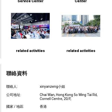
Service Center
Center
related activities
related activities
聯絡資料
聯絡人:
xinyanzeng小姐
公司地址:
Chai Wan, Hong Kong 5o Wing Tai Rd,
Cornell Centre, 20/F,
國家 / 地區:
香港