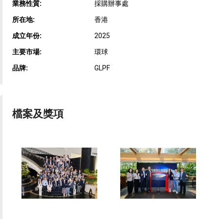
業務性質:
採購辦事處
所在地:
香港
成立年份:
2025
主要市場:
環球
品牌:
GLPF
檔案及獎項