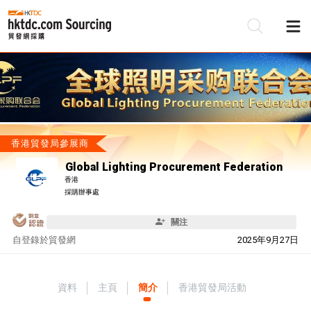
香港貿發局參展商
Global Lighting Procurement Federation
香港
採購辦事處
關注
自
登錄於貿發網
2025年9月27日
資料
主頁
簡介
香港貿發局活動