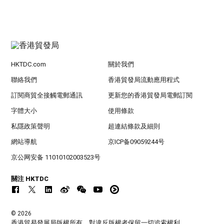
HKTDC.com
關於我們
聯絡我們
香港貿發局流動應用程式
訂閱商貿全接觸電郵通訊
更新您的香港貿發局電郵訂閱
字體大小
使用條款
私隱政策聲明
超連結條款及細則
網站導航
京ICP备09059244号
京公网安备 11010102003523号
關注 HKTDC
© 2026
香港貿易發展局版權所有，對違反版權者保留一切追索權利 。