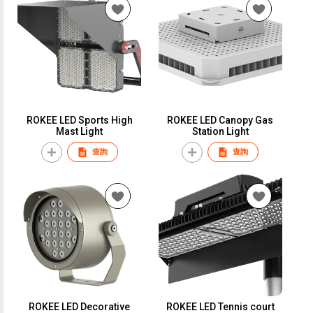
ROKEE LED Sports High
ROKEE LED Canopy Gas
Mast Light
Station Light
查詢
查詢
ROKEE LED Decorative
ROKEE LED Tennis court