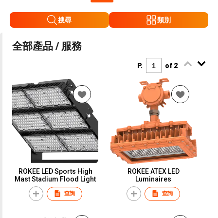
搜尋
類別
全部產品 / 服務
P.
of 2
ROKEE LED Sports High
ROKEE ATEX LED
Mast Stadium Flood Light
Luminaires
查詢
查詢