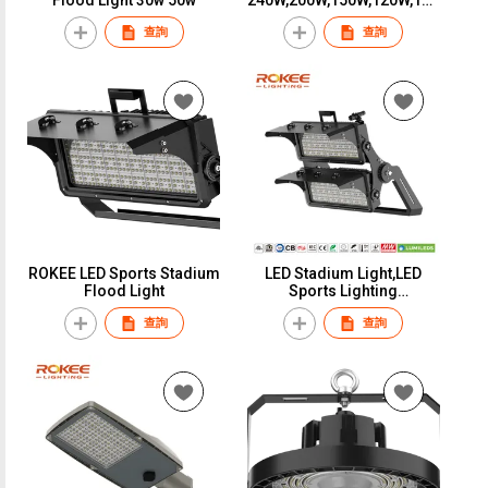
W,80W
查詢
查詢
ROKEE LED Sports Stadium
LED Stadium Light,LED
Flood Light
Sports Lighting
1800W,1500W,1200W,1000
查詢
查詢
W,800W,600W,500W,400W