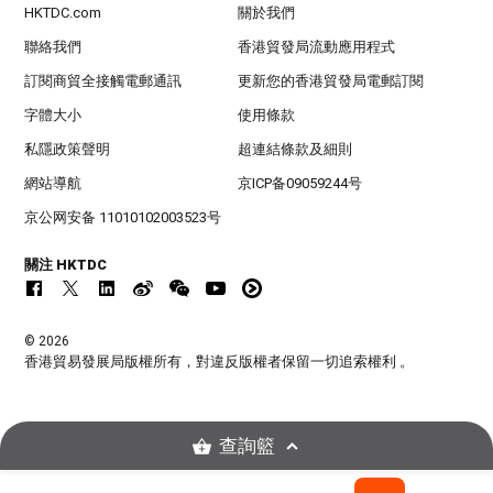
HKTDC.com
關於我們
聯絡我們
香港貿發局流動應用程式
訂閱商貿全接觸電郵通訊
更新您的香港貿發局電郵訂閱
字體大小
使用條款
私隱政策聲明
超連結條款及細則
網站導航
京ICP备09059244号
京公网安备 11010102003523号
關注 HKTDC
© 2026
香港貿易發展局版權所有，對違反版權者保留一切追索權利 。
查詢籃