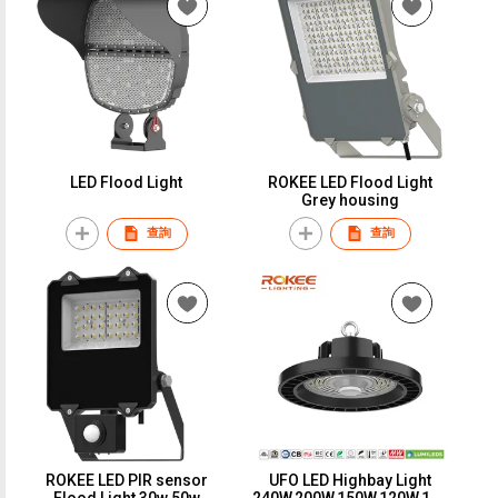
LED Flood Light
ROKEE LED Flood Light
Grey housing
查詢
查詢
ROKEE LED PIR sensor
UFO LED Highbay Light
Flood Light 30w 50w
240W,200W,150W,120W,100