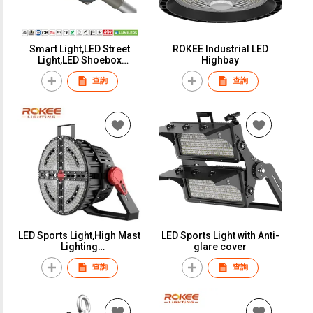
Smart Light,LED Street
ROKEE Industrial LED
Light,LED Shoebox
Highbay
Light,Car Park Lighting
查詢
查詢
30W,50W,60W,80W,100W
LED Sports Light,High Mast
LED Sports Light with Anti-
Lighting
glare cover
1200W,1000W,900W,800W,7
查詢
查詢
00W,600W,500W,400W,300
W