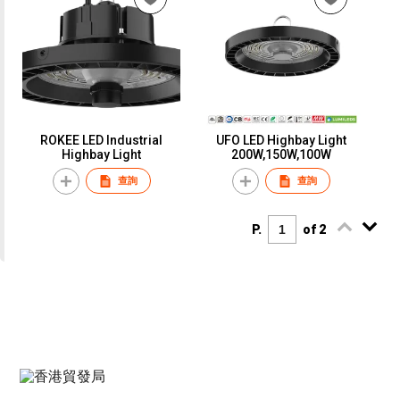
ROKEE LED Industrial
UFO LED Highbay Light
Highbay Light
200W,150W,100W
查詢
查詢
P.
of 2