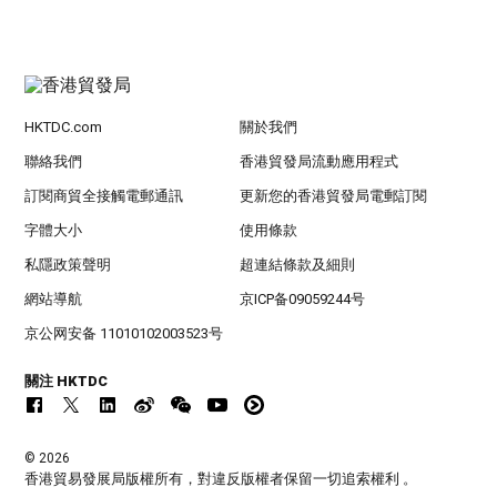
HKTDC.com
關於我們
聯絡我們
香港貿發局流動應用程式
訂閱商貿全接觸電郵通訊
更新您的香港貿發局電郵訂閱
字體大小
使用條款
私隱政策聲明
超連結條款及細則
網站導航
京ICP备09059244号
京公网安备 11010102003523号
關注 HKTDC
© 2026
香港貿易發展局版權所有，對違反版權者保留一切追索權利 。