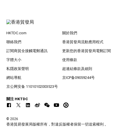
HKTDC.com
關於我們
聯絡我們
香港貿發局流動應用程式
訂閱商貿全接觸電郵通訊
更新您的香港貿發局電郵訂閱
字體大小
使用條款
私隱政策聲明
超連結條款及細則
網站導航
京ICP备09059244号
京公网安备 11010102003523号
關注 HKTDC
© 2026
香港貿易發展局版權所有，對違反版權者保留一切追索權利 。