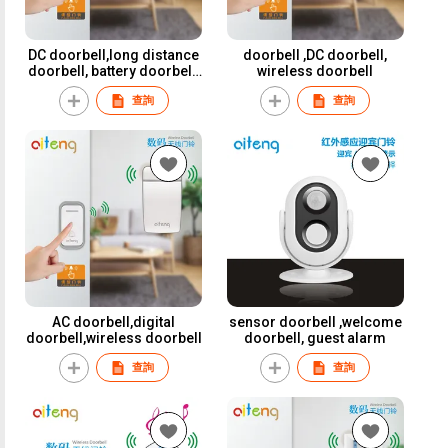
DC doorbell,long distance
doorbell ,DC doorbell,
doorbell, battery doorbell,
wireless doorbell
doorbell
查詢
查詢
AC doorbell,digital
sensor doorbell ,welcome
doorbell,wireless doorbell
doorbell, guest alarm
查詢
查詢