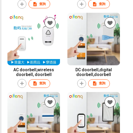
查詢
查詢
AC doorbell,wireless
DC doorbell,digital
doorbell, doorbell
doorbell,doorbell
查詢
查詢