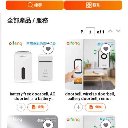
搜尋
類別
全部產品 / 服務
P.
of 1
battery free doorbell, AC
doorbell, wirelss doorbell,
doorbell, no battery
battery doorbell, remote
doorbell
control doorbell
查詢
查詢