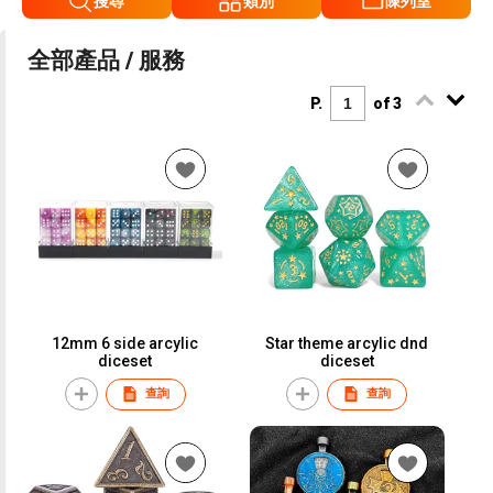
搜尋
類別
陳列室
全部產品 / 服務
P.
of 3
12mm 6 side arcylic
Star theme arcylic dnd
diceset
diceset
查詢
查詢