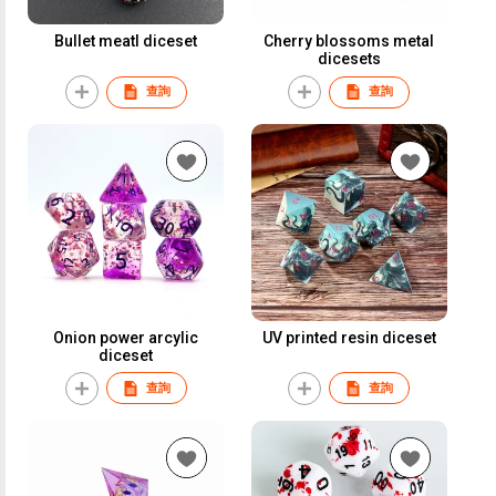
Bullet meatl diceset
Cherry blossoms metal
dicesets
查詢
查詢
Onion power arcylic
UV printed resin diceset
diceset
查詢
查詢