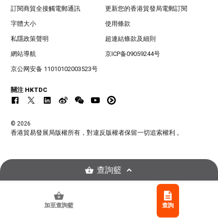
訂閱商貿全接觸電郵通訊
更新您的香港貿發局電郵訂閱
字體大小
使用條款
私隱政策聲明
超連結條款及細則
網站導航
京ICP备09059244号
京公网安备 11010102003523号
關注 HKTDC
© 2026
香港貿易發展局版權所有，對違反版權者保留一切追索權利 。
查詢籃
加至查詢籃
查詢