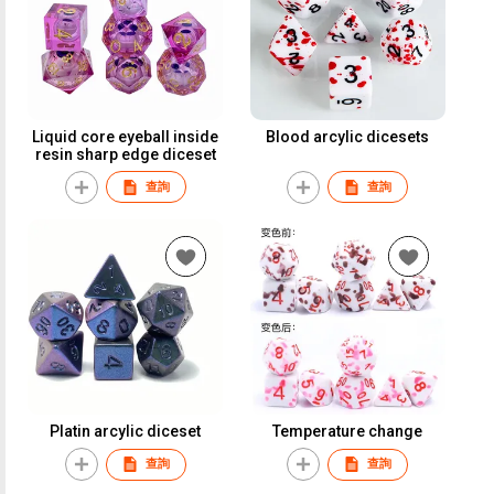
Liquid core eyeball inside
Blood arcylic dicesets
resin sharp edge diceset
查詢
查詢
Platin arcylic diceset
Temperature change
查詢
查詢