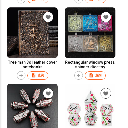
Tree man 3d leather cover
Rectangular window press
notebooks
spinner dice toy
查詢
查詢