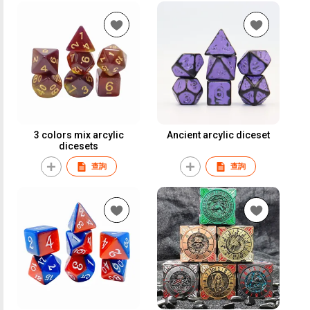
3 colors mix arcylic
Ancient arcylic diceset
dicesets
查詢
查詢