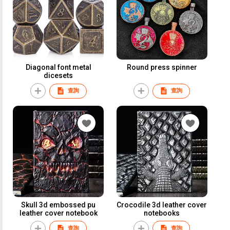
Diagonal font metal
Round press spinner
dicesets
查詢
查詢
Skull 3d embossed pu
Crocodile 3d leather cover
leather cover notebook
notebooks
查詢
查詢