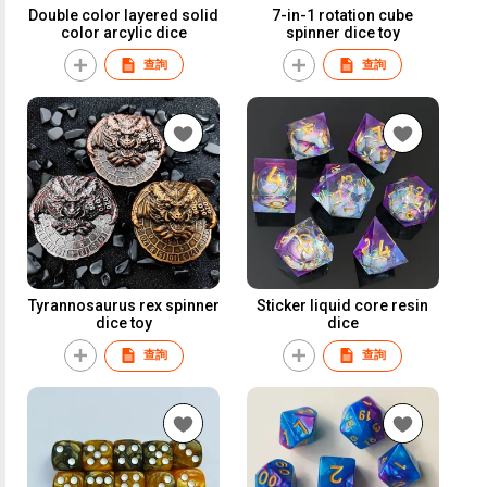
Double color layered solid
7-in-1 rotation cube
color arcylic dice
spinner dice toy
查詢
查詢
Tyrannosaurus rex spinner
Sticker liquid core resin
dice toy
dice
查詢
查詢