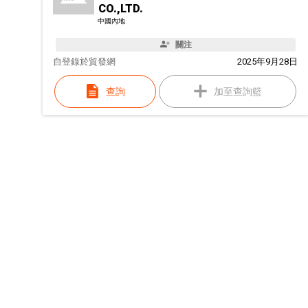
CO.,LTD.
中國內地
關注
自
登錄於貿發網
2025年9月28日
查詢
加至查詢籃