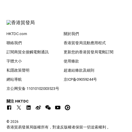
HKTDC.com
關於我們
聯絡我們
香港貿發局流動應用程式
訂閱商貿全接觸電郵通訊
更新您的香港貿發局電郵訂閱
字體大小
使用條款
私隱政策聲明
超連結條款及細則
網站導航
京ICP备09059244号
京公网安备 11010102003523号
關注 HKTDC
© 2026
香港貿易發展局版權所有，對違反版權者保留一切追索權利 。