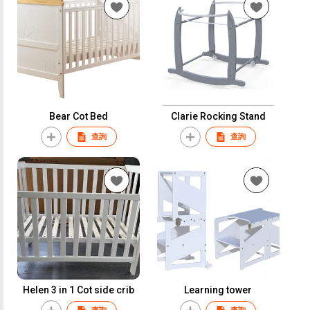
Bear Cot Bed
Clarie Rocking Stand
查詢
查詢
Helen 3 in 1 Cot side crib
Learning tower