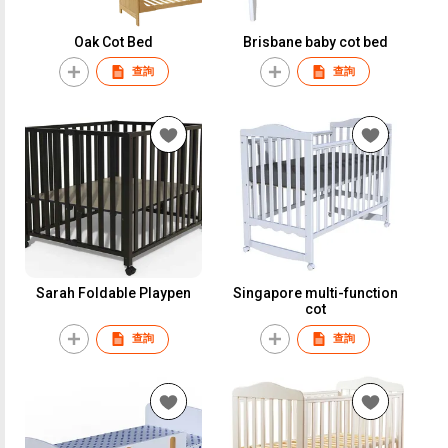
Oak Cot Bed
Brisbane baby cot bed
查詢
查詢
Sarah Foldable Playpen
Singapore multi-function
cot
查詢
查詢