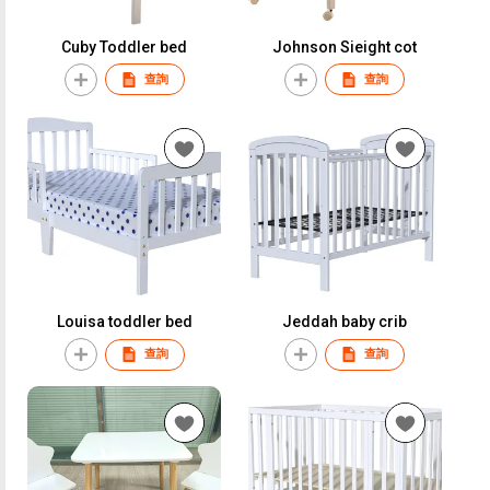
Cuby Toddler bed
Johnson Sieight cot
查詢
查詢
Louisa toddler bed
Jeddah baby crib
查詢
查詢