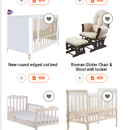
查詢
查詢
New round edged cot bed
Roman Glider Chair &
Stool with locker
查詢
查詢