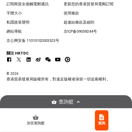
訂閱商貿全接觸電郵通訊
更新您的香港貿發局電郵訂閱
字體大小
使用條款
私隱政策聲明
超連結條款及細則
網站導航
京ICP备09059244号
京公网安备 11010102003523号
關注 HKTDC
© 2026
香港貿易發展局版權所有，對違反版權者保留一切追索權利 。
查詢籃
加至查詢籃
查詢