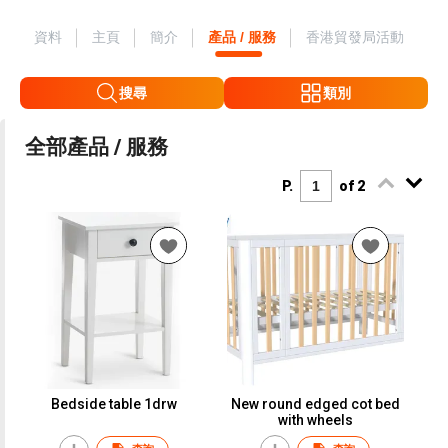
資料
主頁
簡介
產品 / 服務
香港貿發局活動
搜尋
類別
全部產品 / 服務
P.
of 2
Bedside table 1drw
New round edged cot bed
with wheels