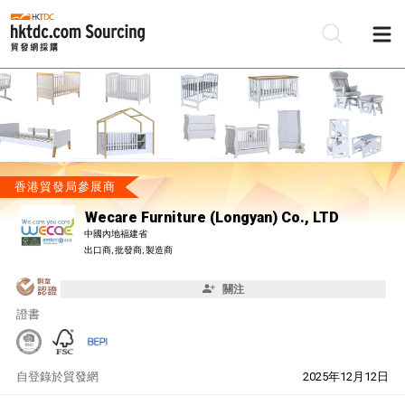
香港貿發局參展商
Wecare Furniture (Longyan) Co., LTD
中國內地福建省
出口商, 批發商, 製造商
關注
證書
自
登錄於貿發網
2025年12月12日