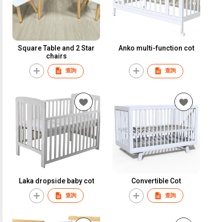
Square Table and 2 Star
Anko multi-function cot
chairs
查詢
查詢
Laka dropside baby cot
Convertible Cot
查詢
查詢