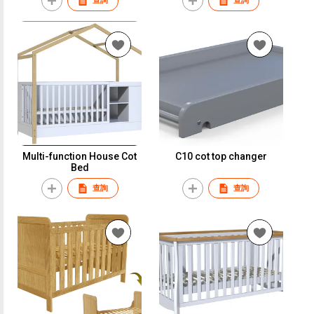
查詢
查詢
Multi-function House Cot
C10 cot top changer
Bed
查詢
查詢