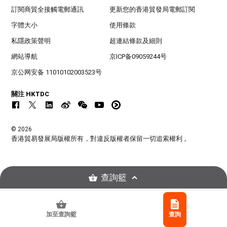
訂閱商貿全接觸電郵通訊
更新您的香港貿發局電郵訂閱
字體大小
使用條款
私隱政策聲明
超連結條款及細則
網站導航
京ICP备09059244号
京公网安备 11010102003523号
關注 HKTDC
© 2026
香港貿易發展局版權所有，對違反版權者保留一切追索權利 。
查詢籃
加至查詢籃
查詢