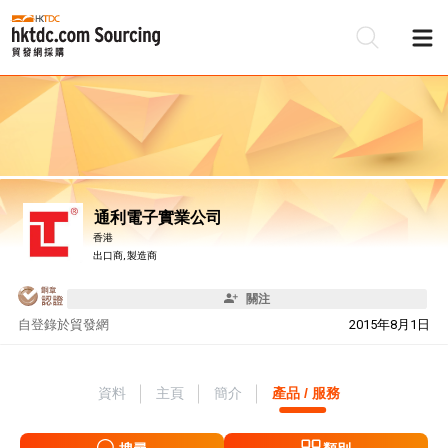
通利電子實業公司
香港
出口商, 製造商
關注
自
登錄於貿發網
2015年8月1日
資料
主頁
簡介
產品 / 服務