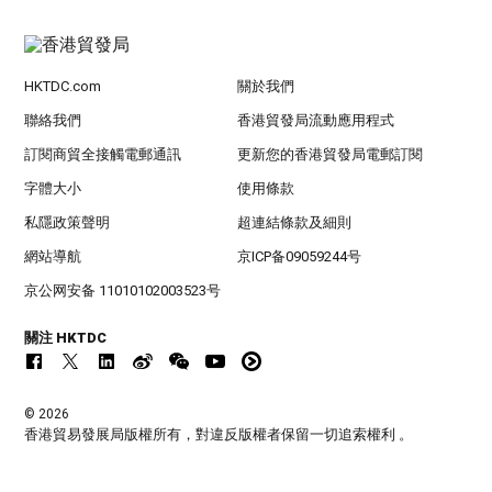
HKTDC.com
關於我們
聯絡我們
香港貿發局流動應用程式
訂閱商貿全接觸電郵通訊
更新您的香港貿發局電郵訂閱
字體大小
使用條款
私隱政策聲明
超連結條款及細則
網站導航
京ICP备09059244号
京公网安备 11010102003523号
關注 HKTDC
© 2026
香港貿易發展局版權所有，對違反版權者保留一切追索權利 。