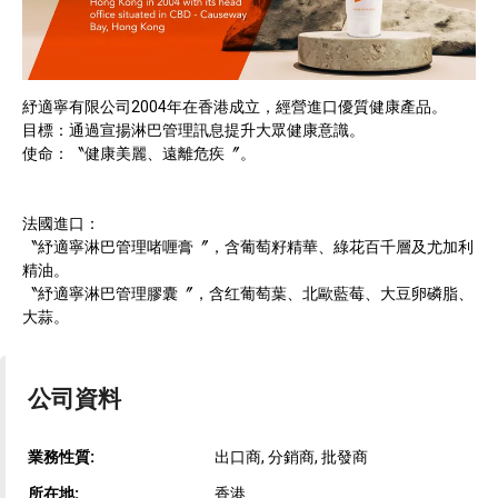
紓適寧有限公司2004年在香港成立，經營進口優質健康產品。
目標：通過宣揚淋巴管理訊息提升大眾健康意識。
使命：〝健康美麗、遠離危疾〞。
法國進口：
〝紓適寧淋巴管理啫喱膏〞，含葡萄籽精華、綠花百千層及尤加利
精油。
〝紓適寧淋巴管理膠囊〞，含红葡萄葉、北歐藍莓、大豆卵磷脂、
大蒜。
公司資料
業務性質:
出口商, 分銷商, 批發商
所在地:
香港