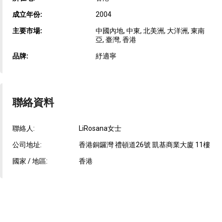
成立年份:
2004
主要市場:
中國內地, 中東, 北美洲, 大洋洲, 東南
亞, 臺灣, 香港
品牌:
紓適寧
聯絡資料
聯絡人:
LiRosana女士
公司地址:
香港銅鑼灣 禮頓道26號 凱基商業大廈 11樓
國家 / 地區:
香港