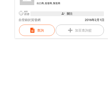
出口商, 批發商, 製造商
關注
自
登錄於貿發網
2016年2月1日
查詢
加至查詢籃