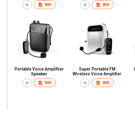
Hi-Fi Speaker
查詢
查詢
Portable Voice Amplifiier
Super Portable FM
Speaker
Wireless Voice Amplifier
查詢
查詢