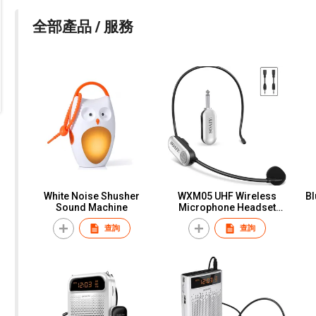
全部產品 / 服務
White Noise Shusher
WXM05 UHF Wireless
Bl
Sound Machine
Microphone Headset
System
查詢
查詢