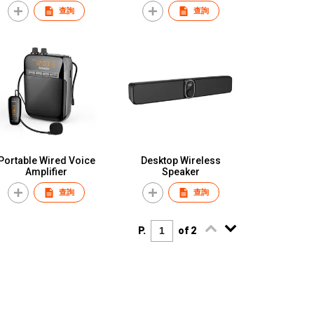
查詢
查詢
Portable Wired Voice
Desktop Wireless
Amplifier
Speaker
查詢
查詢
P.
of 2