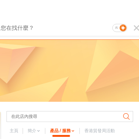
AI
主頁
簡介
產品 / 服務
香港貿發局活動