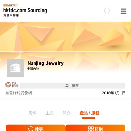
Nanjing Jewelry
中國內地
關注
自
登錄於貿發網
2018年1月1日
資料
主頁
簡介
產品 / 服務
搜尋
類別