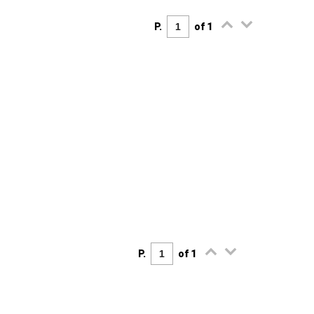
P.
of 1
P.
of 1