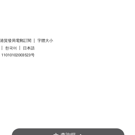
香港貿發局電郵訂閱
字體大小
한국어
日本語
1010102003523号