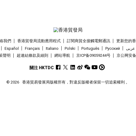
絡我們
香港貿發局流動應用程式
訂閱商貿全接觸電郵通訊
更新您的
Español
Français
Italiano
Polski
Português
Pусский
عربى
策聲明
超連結條款及細則
網站導航
京ICP备09059244号
京公网安备 1
關注 HKTDC
© 2026
香港貿易發展局版權所有，對違反版權者保留一切追索權利 。