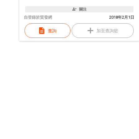
關注
自
登錄於貿發網
2018年2月1日
查詢
加至查詢籃