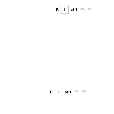
P.
of 1
P.
of 1