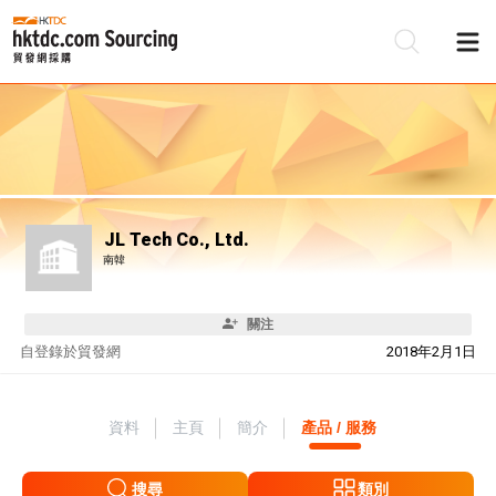
JL Tech Co., Ltd.
南韓
關注
自
登錄於貿發網
2018年2月1日
資料
主頁
簡介
產品 / 服務
搜尋
類別