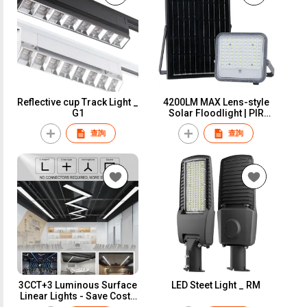
Reflective cup Track Light _
4200LM MAX Lens-style
G1
Solar Floodlight | PIR
Sensor
查詢
查詢
3CCT+3 Luminous Surface
LED Steet Light _ RM
Linear Lights - Save Costs
and Time