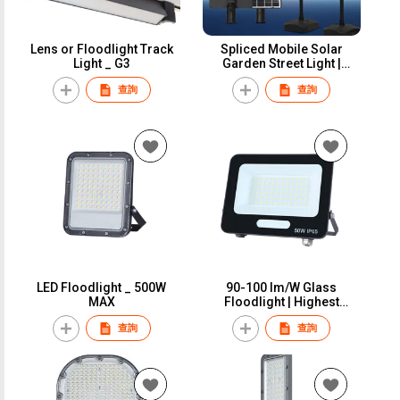
Lens or Floodlight Track
Spliced ​​Mobile Solar
Light _ G3
Garden Street Light |
Portable Package
查詢
查詢
LED Floodlight _ 500W
90-100 lm/W Glass
MAX
Floodlight | Highest
Repurchase Rate
查詢
查詢