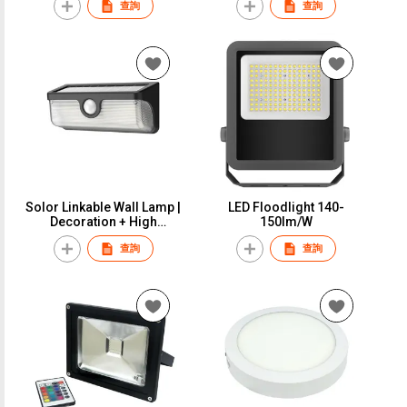
查詢
查詢
Solor Linkable Wall Lamp |
LED Floodlight 140-
Decoration + High
150lm/W
brightness induction
查詢
查詢
lighting