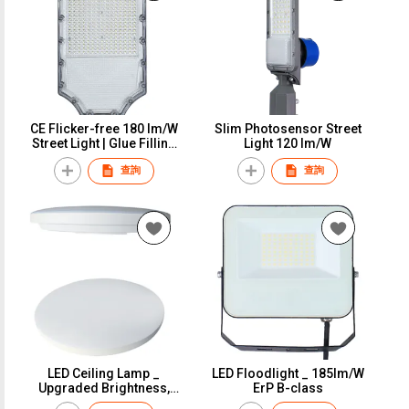
CE Flicker-free 180 lm/W
Slim Photosensor Street
Street Light | Glue Filling
Light 120 lm/W
Driver
查詢
查詢
LED Ceiling Lamp _
LED Floodlight _ 185lm/W
Upgraded Brightness,
ErP B-class
Unbeatable Value!