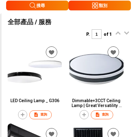
搜尋
類別
全部產品 / 服務
P.
of 1
LED Ceiling Lamp _ G306
Dimmable+3CCT Ceiling
Lamp | Great Versatility &
Agreesive Price
查詢
查詢