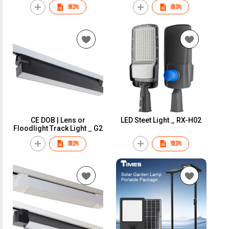
查詢
查詢
CE DOB | Lens or
LED Steet Light _ RX-H02
Floodlight Track Light _ G2
查詢
查詢