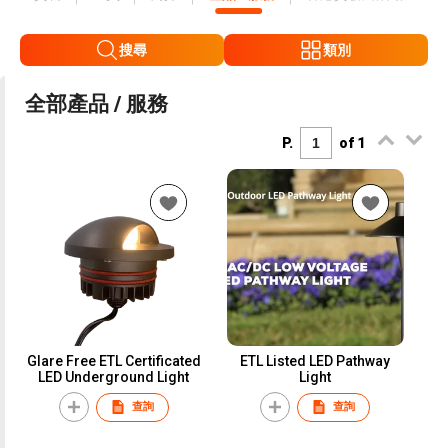
搜尋
類別
全部產品 / 服務
P.
of 1
Glare Free ETL Certificated
ETL Listed LED Pathway
LED Underground Light
Light
查詢
查詢