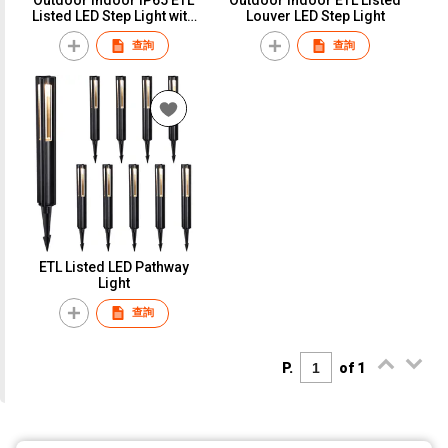
Listed LED Step Light with
Louver LED Step Light
Sensor
查詢
查詢
ETL Listed LED Pathway
Light
查詢
P.
of 1