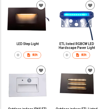
LED Step Light
ETL listed RGBCW LED
Hardscape Paver Light
查詢
查詢
Outdoor indoor IP65 ETL
Outdoor indoor ETL Listed