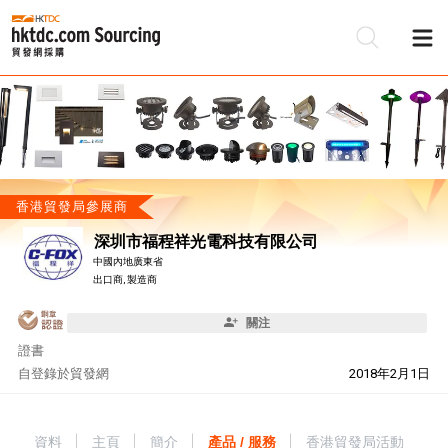
香港貿發局參展商
深圳市福程祥光電科技有限公司
中國內地廣東省
出口商, 製造商
關注
證書
自
登錄於貿發網
2018年2月1日
資料
主頁
簡介
產品 / 服務
香港貿發局活動