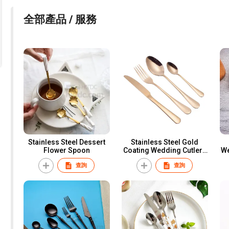
全部產品 / 服務
Stainless Steel Dessert
Stainless Steel Gold
Flower Spoon
Coating Wedding Cutlery
We
Set
查詢
查詢