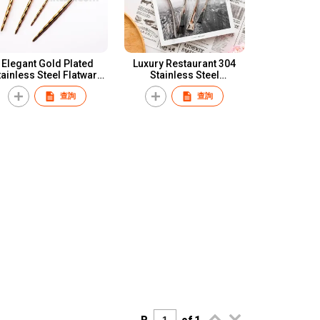
Elegant Gold Plated
Luxury Restaurant 304
tainless Steel Flatware
Stainless Steel
Set
Silverware
查詢
查詢