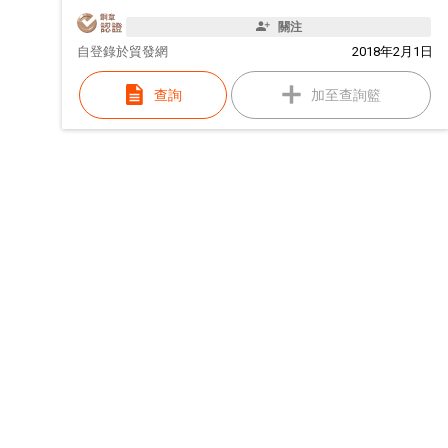
關注
自
登錄於貿發網
2018年2月1日
查詢
加至查詢籃