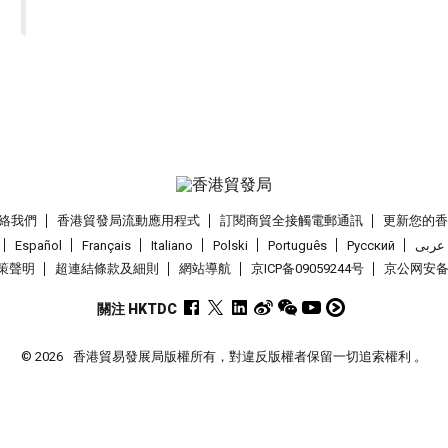
絡我們
香港貿發局流動應用程式
訂閱商貿全接觸電郵通訊
更新您的
Español
Français
Italiano
Polski
Português
Pусский
عربى
策聲明
超連結條款及細則
網站導航
京ICP备09059244号
京公网安备 1
關注 HKTDC
© 2026
香港貿易發展局版權所有，對違反版權者保留一切追索權利 。