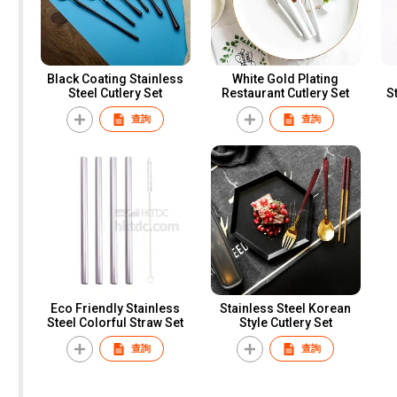
Black Coating Stainless
White Gold Plating
Steel Cutlery Set
Restaurant Cutlery Set
S
查詢
查詢
Eco Friendly Stainless
Stainless Steel Korean
Steel Colorful Straw Set
Style Cutlery Set
查詢
查詢