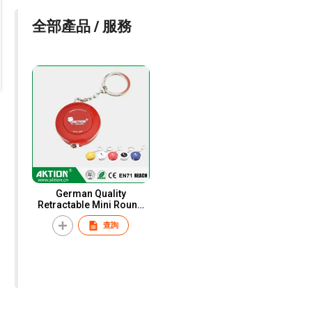
全部產品 / 服務
German Quality
Retractable Mini Round
Tape Measure Keychain
查詢
for Promotions