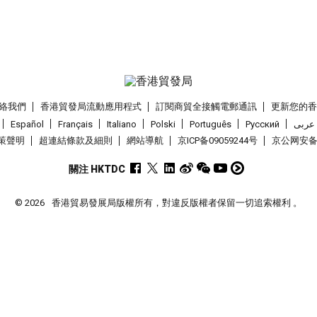
絡我們
香港貿發局流動應用程式
訂閱商貿全接觸電郵通訊
更新您的
Español
Français
Italiano
Polski
Português
Pусский
عربى
策聲明
超連結條款及細則
網站導航
京ICP备09059244号
京公网安备 1
關注 HKTDC
© 2026
香港貿易發展局版權所有，對違反版權者保留一切追索權利 。