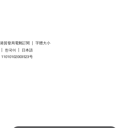
香港貿發局電郵訂閱
字體大小
한국어
日本語
1010102003523号