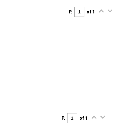
P.
of 1
P.
of 1