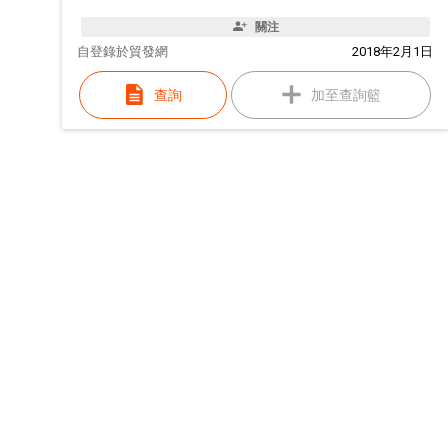
關注
自
登錄於貿發網
2018年2月1日
查詢
加至查詢籃