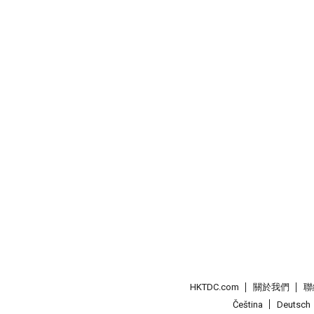
HKTDC.com
關於我們
聯
Čeština
Deutsch