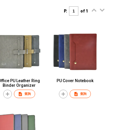
P.
of 1
Office PU Leather Ring
PU Cover Notebook
Binder Organizer
查詢
查詢