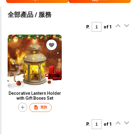
全部產品 / 服務
P.
of 1
Decorative Lantern Holder
with Gift Boxes Set
查詢
P.
of 1