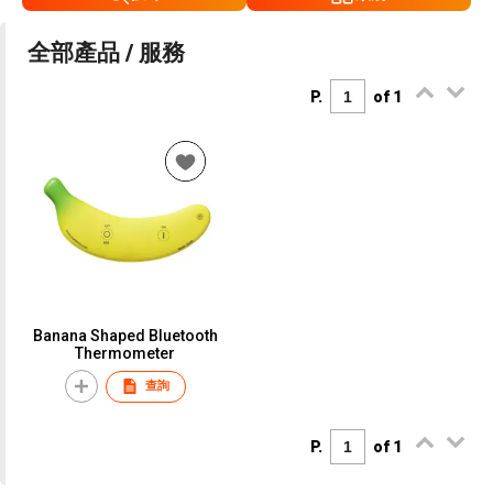
全部產品 / 服務
P.
of 1
Banana Shaped Bluetooth
Thermometer
查詢
P.
of 1