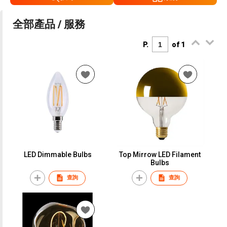
全部產品 / 服務
P.
of 1
LED Dimmable Bulbs
Top Mirrow LED Filament
Bulbs
查詢
查詢