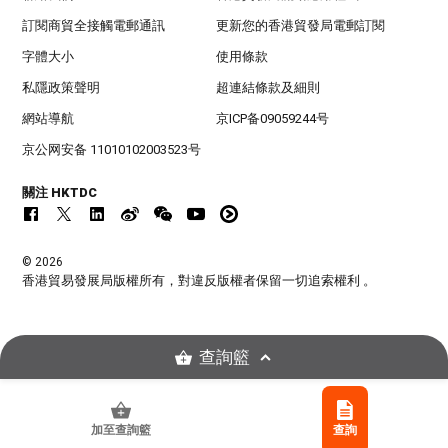
訂閱商貿全接觸電郵通訊
更新您的香港貿發局電郵訂閱
字體大小
使用條款
私隱政策聲明
超連結條款及細則
網站導航
京ICP备09059244号
京公网安备 11010102003523号
關注 HKTDC
© 2026
香港貿易發展局版權所有，對違反版權者保留一切追索權利 。
查詢籃
加至查詢籃
查詢