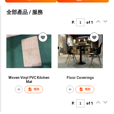
全部產品 / 服務
P.
of 1
Woven Vinyl PVC Kitchen
Floor Coverings
Mat
查詢
查詢
P.
of 1