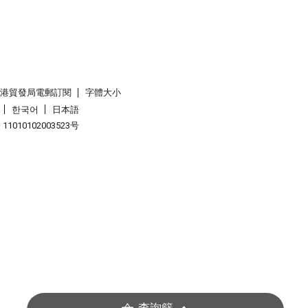
香港貿發局電郵訂閱
字體大小
한국어
日本語
1010102003523号