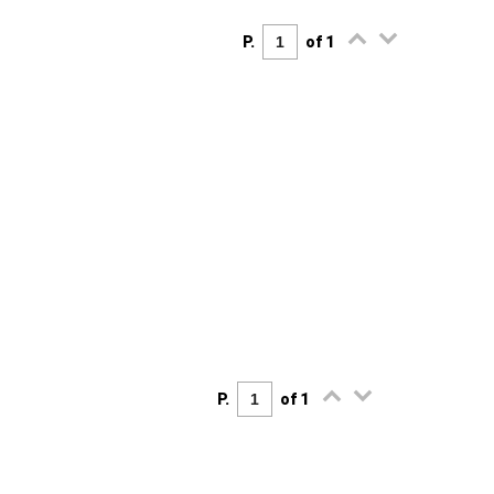
P.
of 1
P.
of 1