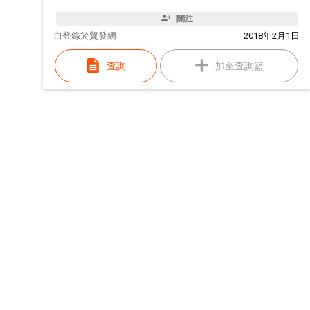
關注
自
登錄於貿發網
2018年2月1日
查詢
加至查詢籃