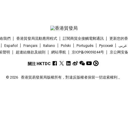
絡我們
香港貿發局流動應用程式
訂閱商貿全接觸電郵通訊
更新您的
Español
Français
Italiano
Polski
Português
Pусский
عربى
策聲明
超連結條款及細則
網站導航
京ICP备09059244号
京公网安备 1
關注 HKTDC
© 2026
香港貿易發展局版權所有，對違反版權者保留一切追索權利 。