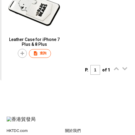
Leather Case for iPhone 7
Plus & 8 Plus
查詢
P.
of 1
HKTDC.com
關於我們