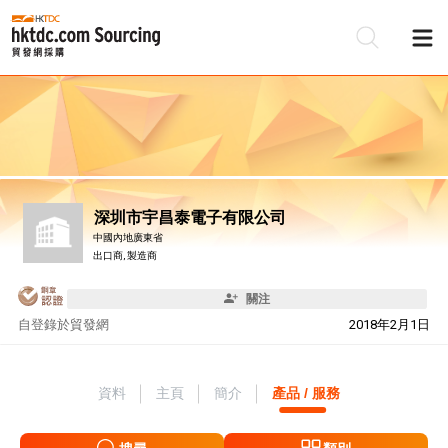
深圳市宇昌泰電子有限公司
中國內地廣東省
出口商, 製造商
關注
自
登錄於貿發網
2018年2月1日
資料
主頁
簡介
產品 / 服務