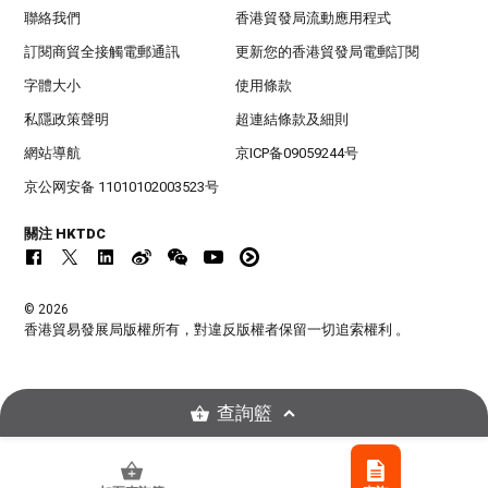
聯絡我們
香港貿發局流動應用程式
訂閱商貿全接觸電郵通訊
更新您的香港貿發局電郵訂閱
字體大小
使用條款
私隱政策聲明
超連結條款及細則
網站導航
京ICP备09059244号
京公网安备 11010102003523号
關注 HKTDC
© 2026
香港貿易發展局版權所有，對違反版權者保留一切追索權利 。
查詢籃