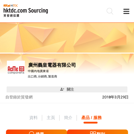
廣州義皇電器有限公司
中國內地廣東省
出口商, 分銷商, 製造商
關注
自
登錄於貿發網
2018年3月29日
資料
主頁
簡介
產品 / 服務