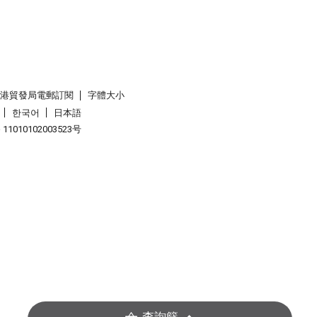
香港貿發局電郵訂閱
字體大小
한국어
日本語
1010102003523号