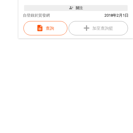
關注
自
登錄於貿發網
2018年2月1日
查詢
加至查詢籃