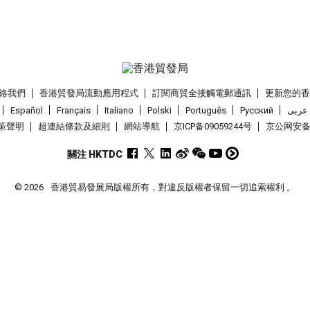
絡我們
香港貿發局流動應用程式
訂閱商貿全接觸電郵通訊
更新您的
Español
Français
Italiano
Polski
Português
Pусский
عربى
策聲明
超連結條款及細則
網站導航
京ICP备09059244号
京公网安备 1
關注 HKTDC
© 2026
香港貿易發展局版權所有，對違反版權者保留一切追索權利 。