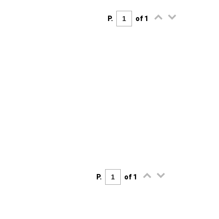
P.
of 1
P.
of 1