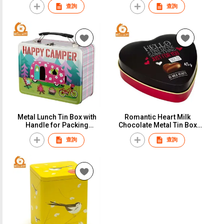
查詢
查詢
Metal Lunch Tin Box with
Romantic Heart Milk
Handle for Packing
Chocolate Metal Tin Box
Christmas Gift
for Valentine Gifts
查詢
查詢