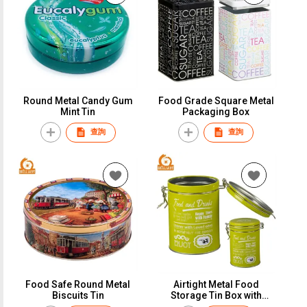
Round Metal Candy Gum
Food Grade Square Metal
Mint Tin
Packaging Box
查詢
查詢
Food Safe Round Metal
Airtight Metal Food
Biscuits Tin
Storage Tin Box with
Clamp Lid