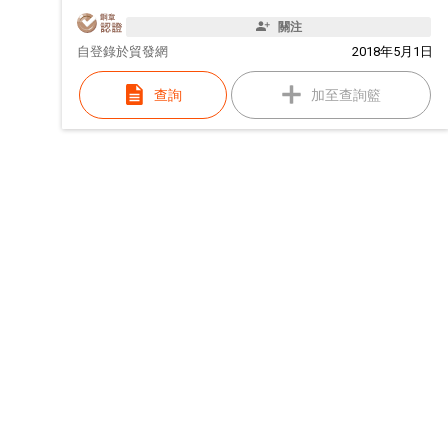
關注
自
登錄於貿發網
2018年5月1日
查詢
加至查詢籃