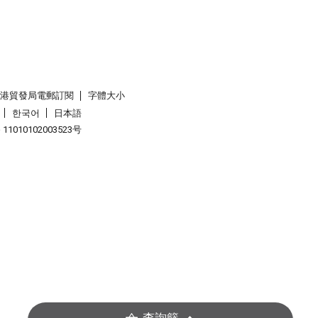
香港貿發局電郵訂閱
字體大小
한국어
日本語
1010102003523号