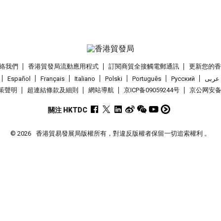
絡我們
香港貿發局流動應用程式
訂閱商貿全接觸電郵通訊
更新您的
Español
Français
Italiano
Polski
Português
Pусский
عربى
策聲明
超連結條款及細則
網站導航
京ICP备09059244号
京公网安备 1
關注 HKTDC
© 2026
香港貿易發展局版權所有，對違反版權者保留一切追索權利 。