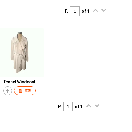
P.
of 1
Tencel Windcoat
查詢
P.
of 1