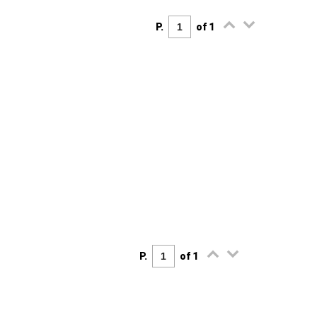
P.
of 1
P.
of 1