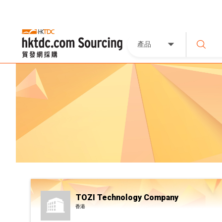
產品
TOZI Technology Company
香港