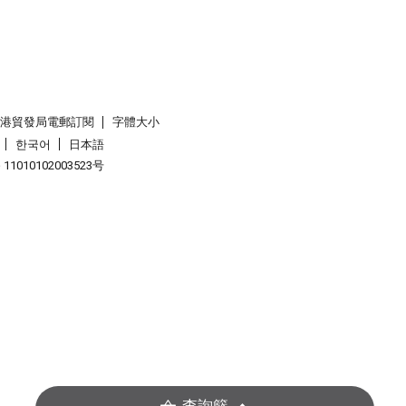
香港貿發局電郵訂閱
字體大小
한국어
日本語
1010102003523号