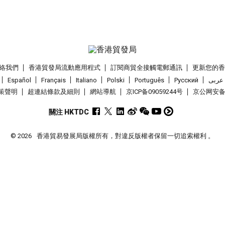
絡我們
香港貿發局流動應用程式
訂閱商貿全接觸電郵通訊
更新您的
Español
Français
Italiano
Polski
Português
Pусский
عربى
策聲明
超連結條款及細則
網站導航
京ICP备09059244号
京公网安备 1
關注 HKTDC
© 2026
香港貿易發展局版權所有，對違反版權者保留一切追索權利 。