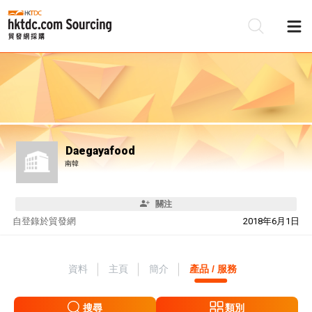
Daegayafood
南韓
關注
自
登錄於貿發網
2018年6月1日
資料
主頁
簡介
產品 / 服務
搜尋
類別