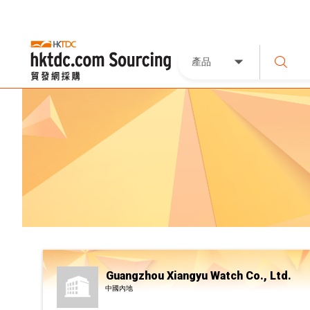
產品
Guangzhou Xiangyu Watch Co., Ltd.
中國內地