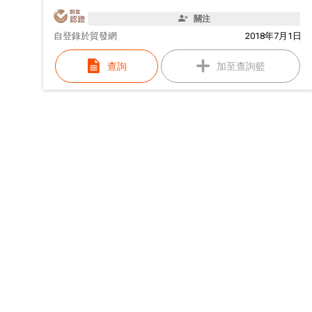
關注
自
登錄於貿發網
2018年7月1日
查詢
加至查詢籃