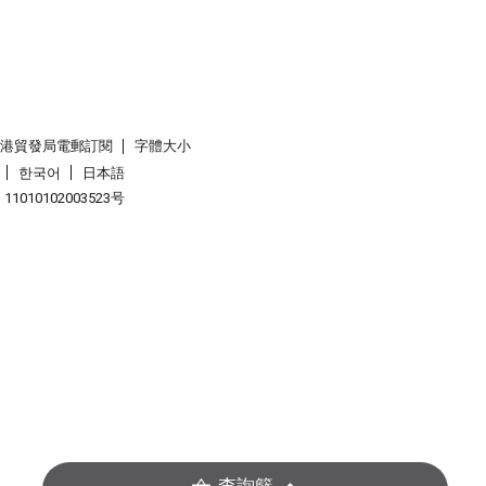
香港貿發局電郵訂閱
字體大小
한국어
日本語
1010102003523号