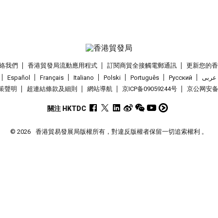
絡我們
香港貿發局流動應用程式
訂閱商貿全接觸電郵通訊
更新您的
Español
Français
Italiano
Polski
Português
Pусский
عربى
策聲明
超連結條款及細則
網站導航
京ICP备09059244号
京公网安备 1
關注 HKTDC
© 2026
香港貿易發展局版權所有，對違反版權者保留一切追索權利 。