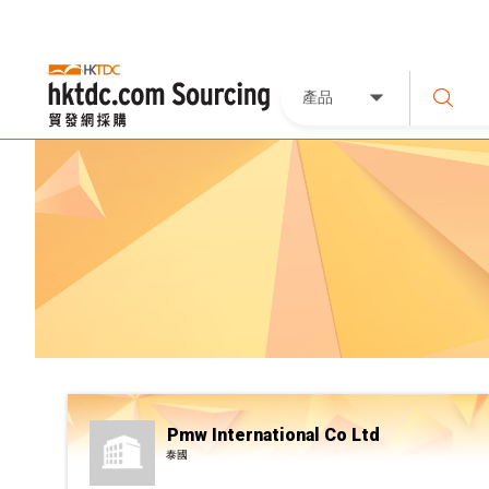
產品
Pmw International Co Ltd
泰國