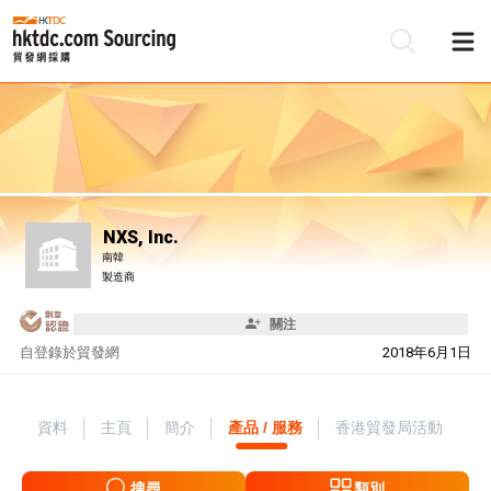
NXS, Inc.
南韓
製造商
關注
自
登錄於貿發網
2018年6月1日
資料
主頁
簡介
產品 / 服務
香港貿發局活動
搜尋
類別