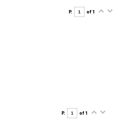
P.
of 1
P.
of 1