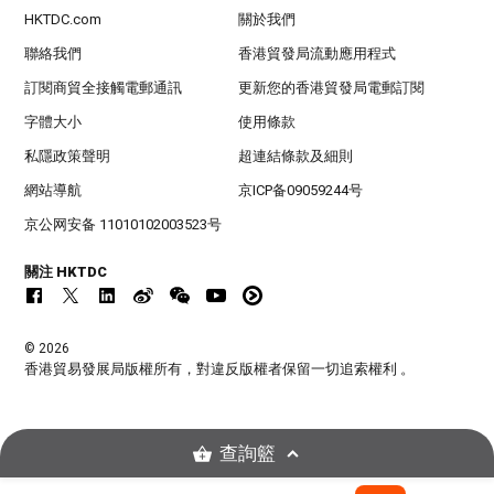
HKTDC.com
關於我們
聯絡我們
香港貿發局流動應用程式
訂閱商貿全接觸電郵通訊
更新您的香港貿發局電郵訂閱
字體大小
使用條款
私隱政策聲明
超連結條款及細則
網站導航
京ICP备09059244号
京公网安备 11010102003523号
關注 HKTDC
© 2026
香港貿易發展局版權所有，對違反版權者保留一切追索權利 。
查詢籃