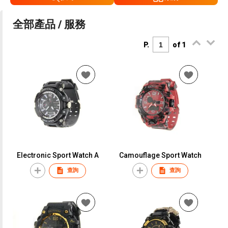
全部產品 / 服務
P.
of 1
Electronic Sport Watch A
Camouflage Sport Watch
查詢
查詢