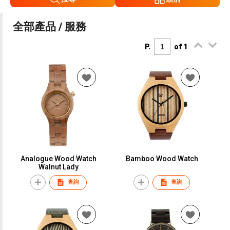
全部產品 / 服務
P.
of 1
Analogue Wood Watch
Bamboo Wood Watch
Walnut Lady
查詢
查詢