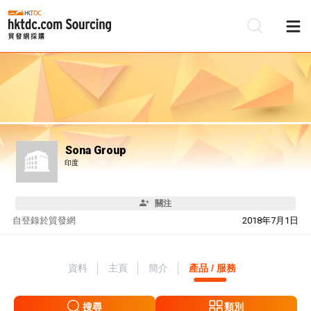
Sona Group
印度
關注
自
登錄於貿發網
2018年7月1日
資料
主頁
簡介
產品 / 服務
搜尋
類別