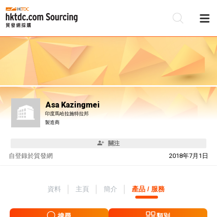
Asa Kazingmei
印度馬哈拉施特拉邦
製造商
關注
自
登錄於貿發網
2018年7月1日
資料
主頁
簡介
產品 / 服務
搜尋
類別