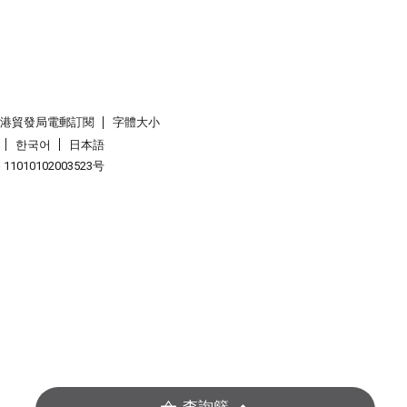
香港貿發局電郵訂閱
字體大小
한국어
日本語
1010102003523号