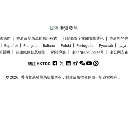
絡我們
香港貿發局流動應用程式
訂閱商貿全接觸電郵通訊
更新您的
Español
Français
Italiano
Polski
Português
Pусский
عربى
策聲明
超連結條款及細則
網站導航
京ICP备09059244号
京公网安备 1
關注 HKTDC
© 2026
香港貿易發展局版權所有，對違反版權者保留一切追索權利 。