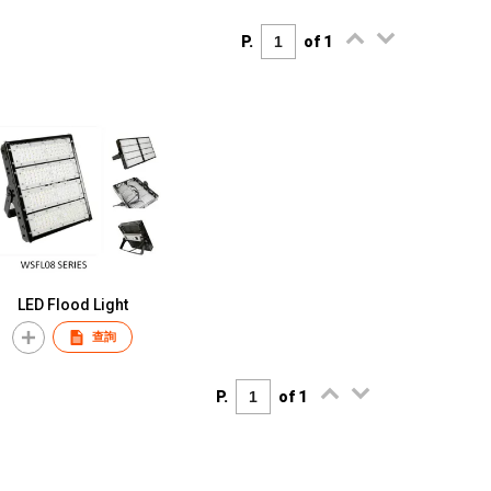
P.
of 1
LED Flood Light
查詢
P.
of 1